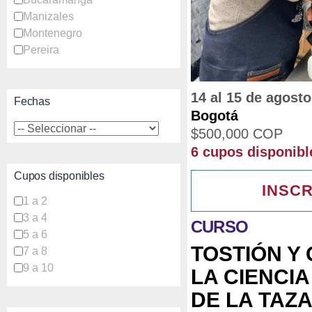
Manizales
Montenegro
Pereira
14 al 15 de agosto
Fechas
Bogotá
$
500,000
COP
6 cupos disponibl
Cupos disponibles
INSCR
1 a 2
3 a 4
CURSO
5 a 6
TOSTIÓN Y 
7 a 8
9 a 10
LA CIENCI
DE LA TAZ