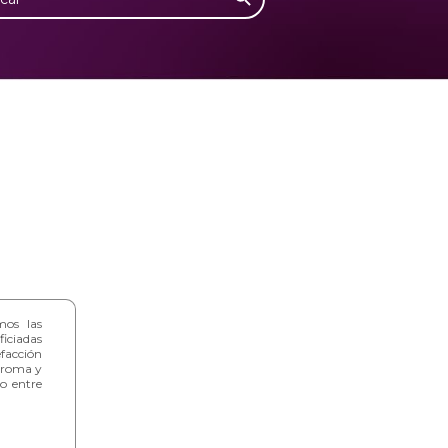
mos las
iciadas
efacción
aroma y
o entre