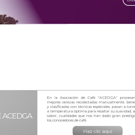
En la Asociación de Café “ACEDGA” procesa
mejores cerezas recolectadas manualmente, benef
y clasificadas con técnicas especiales, pasan a torr
a temperatura óptima para resaltar su suavidad, 
É ACEDGA
sabor, cualidades que nos han dado gran prestigi
los conocedores de café.
Haz clic aquí