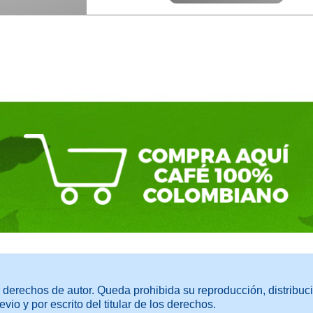
 derechos de autor. Queda prohibida su reproducción, distribuci
evio y por escrito del titular de los derechos.