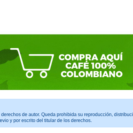
 derechos de autor. Queda prohibida su reproducción, distribuci
evio y por escrito del titular de los derechos.