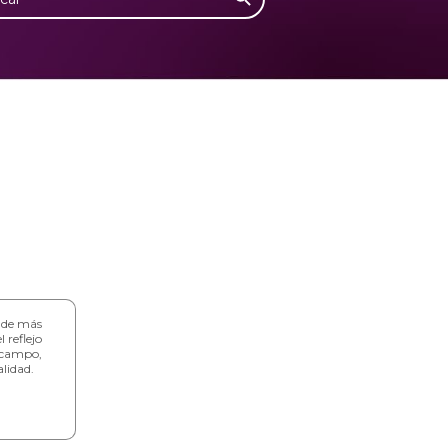
o de más
 reflejo
 campo,
lidad.