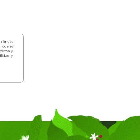
 fincas
s cuales
 clima y
ilidad y