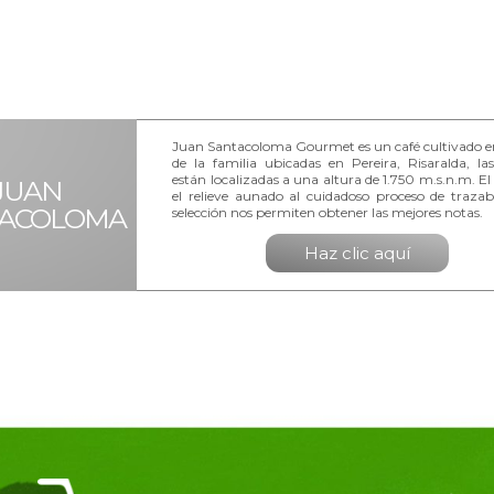
Juan Santacoloma Gourmet es un café cultivado en
de la familia ubicadas en Pereira, Risaralda, la
están localizadas a una altura de 1.750 m.s.n.m. El
JUAN
el relieve aunado al cuidadoso proceso de trazab
ACOLOMA
selección nos permiten obtener las mejores notas.
Haz clic aquí